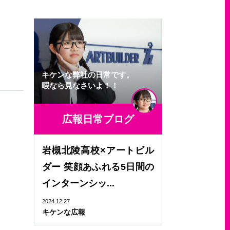
キケンな弊社の日常です。
暇なら見なさいよ！！
広報日常ブログ
岩槻北陵高校×アートビル
ダー 笑顔あふれる5日間の
インターンシッ...
2024.12.27
キケンな広報