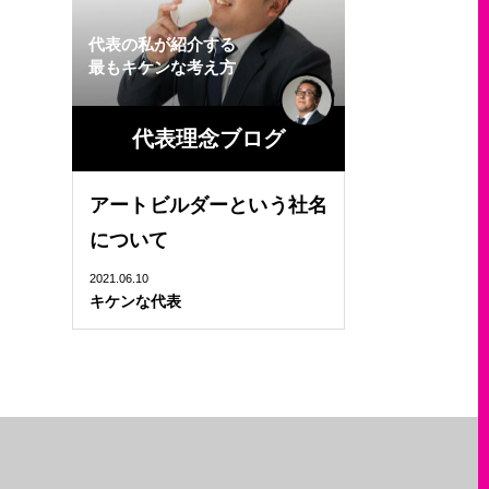
代表の私が紹介する
最もキケンな考え方
代表理念ブログ
アートビルダーという社名
について
2021.06.10
キケンな代表