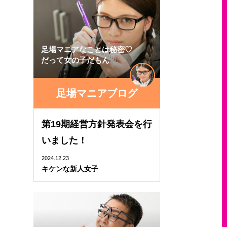
足場マニアなことは秘密♡
だって女の子だもん
足場マニアブログ
第19期経営方針発表会を行
いました！
2024.12.23
キケンな新人女子