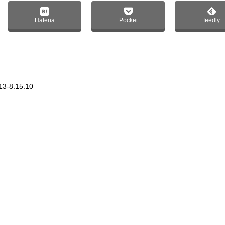
Hatena
Pocket
feedly
13-8.15.10