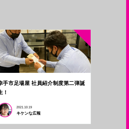
幸手市足場屋 社員紹介制度第二弾誕
生！
2021.10.19
キケンな広報