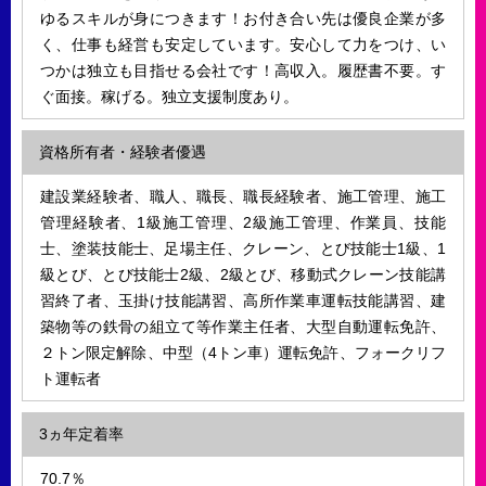
ゆるスキルが身につきます！お付き合い先は優良企業が多
く、仕事も経営も安定しています。安心して力をつけ、い
つかは独立も目指せる会社です！高収入。履歴書不要。す
ぐ面接。稼げる。独立支援制度あり。
資格所有者・経験者優遇
建設業経験者、職人、職長、職長経験者、施工管理、施工
管理経験者、1級施工管理、2級施工管理、作業員、技能
士、塗装技能士、足場主任、クレーン、とび技能士1級、1
級とび、とび技能士2級、2級とび、移動式クレーン技能講
習終了者、玉掛け技能講習、高所作業車運転技能講習、建
築物等の鉄骨の組立て等作業主任者、大型自動運転免許、
２トン限定解除、中型（4トン車）運転免許、フォークリフ
ト運転者
3ヵ年定着率
70.7％