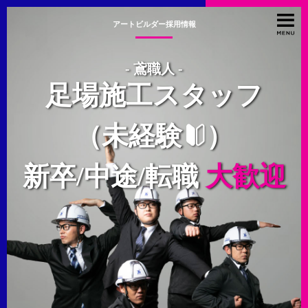
アートビルダー採用情報
- 鳶職人 -
足場施工スタッフ
（未経験
）
新卒/中途/転職
大歓迎