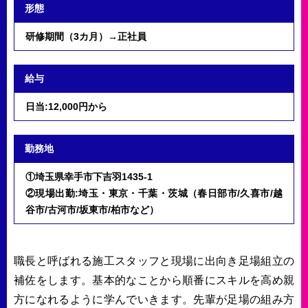
形態
研修期間（3カ月）→正社員
給与
日当:12,000円から
勤務地
①埼玉県幸手市下吉羽1435-1
②現場出勤:埼玉・東京・千葉・茨城（春日部市/久喜市/越
谷市/古河市/坂東市/柏市など）
職長と呼ばれる施工スタッフと現場に出向き足場組立の
補佐をします。基本的なことから順番にスキルを高め親
方になれるように学んでいきます。先輩が足場の組み方