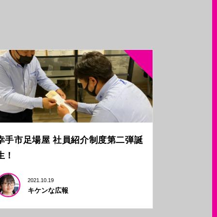
幸手市足場屋 社員紹介制度第二弾誕
生！
2021.10.19
キケンな広報