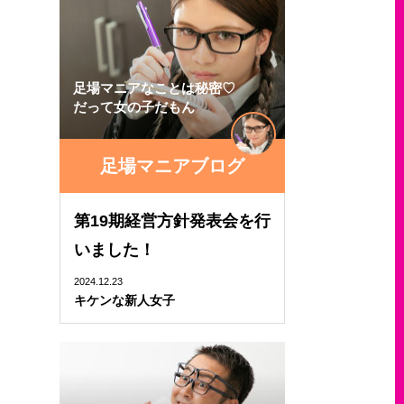
足場マニアなことは秘密♡
だって女の子だもん
足場マニアブログ
第19期経営方針発表会を行
いました！
2024.12.23
キケンな新人女子