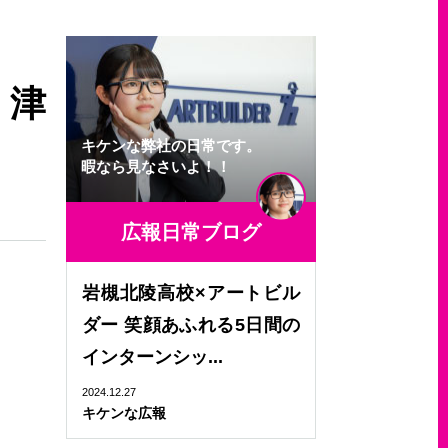
草津
キケンな弊社の日常です。
暇なら見なさいよ！！
広報日常ブログ
岩槻北陵高校×アートビル
ダー 笑顔あふれる5日間の
インターンシッ...
2024.12.27
キケンな広報