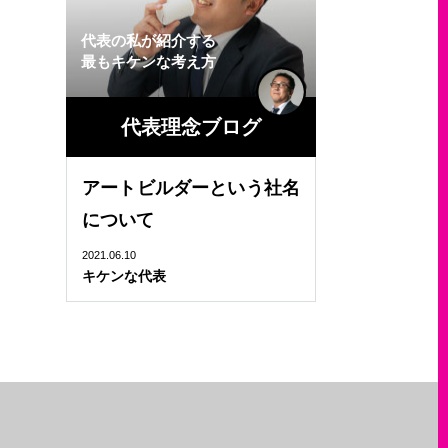
代表の私が紹介する
最もキケンな考え方
代表理念ブログ
アートビルダーという社名
について
2021.06.10
キケンな代表