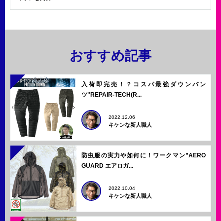
おすすめ記事
入荷即完売！？コスパ最強ダウンパン
ツ"REPAIR-TECH(R...
2022.12.06
キケンな新人職人
防虫服の実力や如何に！ワークマン”AERO
GUARD エアロガ...
2022.10.04
キケンな新人職人