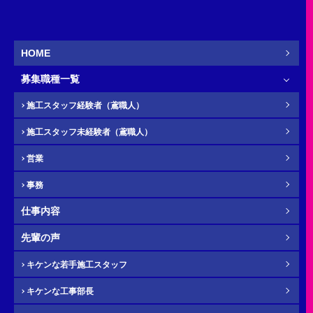
営業
新卒
HOME
募集職種一覧
お名前
必須
施工スタッフ経験者（鳶職人）
施工スタッフ未経験者（鳶職人）
営業
ふりがな
任意
事務
仕事内容
先輩の声
電話番号（携帯）
必須
キケンな若手施工スタッフ
キケンな工事部長