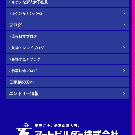
キケンな新人女子社員
キケンなナンバー2
メール
必須
ブログ
広報日常ブログ
足場トレンドブログ
年齢
必須
足場マニアブログ
代表理念ブログ
ご家族の方へ
その他・
お問い合わせ内容
任意
エントリー情報