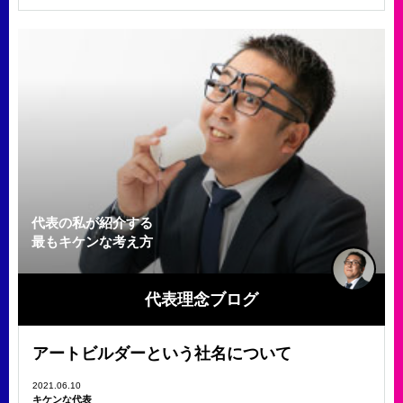
代表の私が紹介する
最もキケンな考え方
代表理念ブログ
アートビルダーという社名について
2021.06.10
キケンな代表