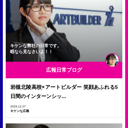
キケンな弊社の日常です。
暇なら見なさいよ！！
広報日常ブログ
岩槻北陵高校×アートビルダー 笑顔あふれる5
日間のインターンシッ...
2024.12.27
キケンな広報