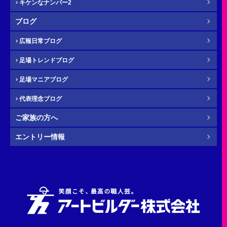
キケンなナンバー2
メール
必須
ブログ
広報日常ブログ
足場トレンドブログ
年齢
必須
足場マニアブログ
代表理念ブログ
ご家族の方へ
その他・
お問い合わせ内容
任意
エントリー情報