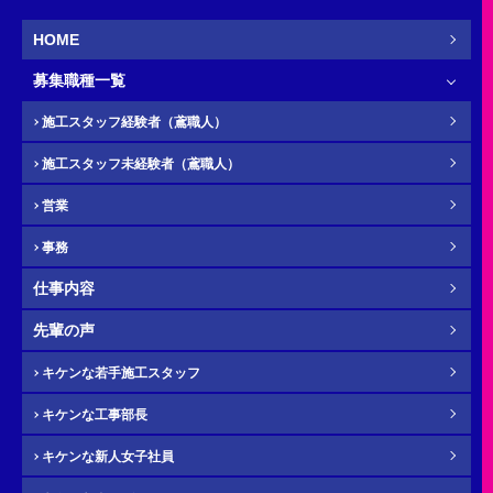
新卒
HOME
募集職種一覧
お名前
必須
施工スタッフ経験者（鳶職人）
施工スタッフ未経験者（鳶職人）
営業
ふりがな
任意
事務
仕事内容
先輩の声
電話番号（携帯）
必須
キケンな若手施工スタッフ
キケンな工事部長
キケンな新人女子社員