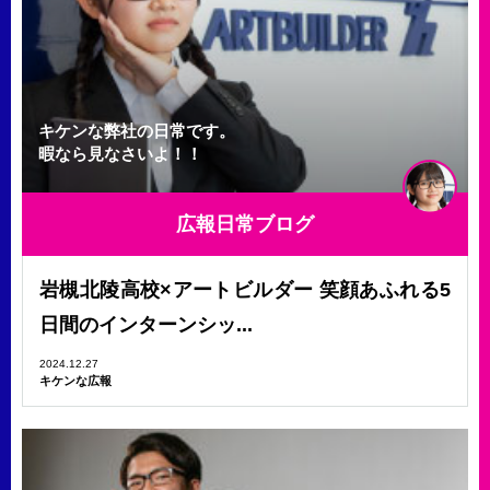
キケンな弊社の日常です。
暇なら見なさいよ！！
広報日常ブログ
岩槻北陵高校×アートビルダー 笑顔あふれる5
日間のインターンシッ...
2024.12.27
キケンな広報