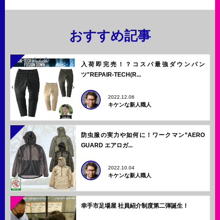
おすすめ記事
入荷即完売！？コスパ最強ダウンパン
ツ"REPAIR-TECH(R...
2022.12.06
キケンな新人職人
防虫服の実力や如何に！ワークマン”AERO
GUARD エアロガ...
2022.10.04
キケンな新人職人
幸手市足場屋 社員紹介制度第二弾誕生！