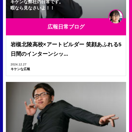
キケンな弊社の日常です。
暇なら見なさいよ！！
広報日常ブログ
岩槻北陵高校×アートビルダー 笑顔あふれる5
日間のインターンシッ...
2024.12.27
キケンな広報