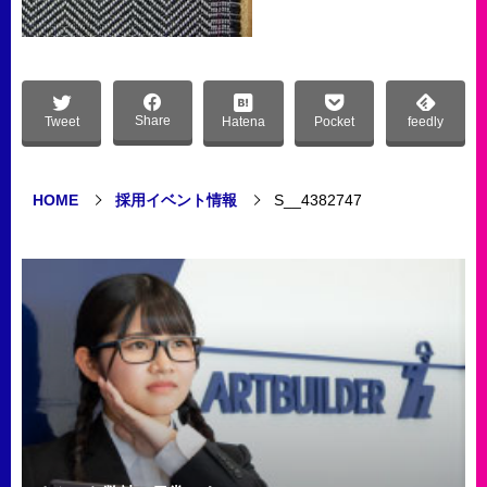
Share
Tweet
Hatena
Pocket
feedly
HOME
採用イベント情報
S__4382747