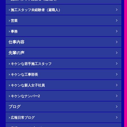
施工スタッフ未経験者（鳶職人）
営業
ふりがな
任意
事務
仕事内容
先輩の声
電話番号（携帯）
必須
キケンな若手施工スタッフ
キケンな工事部長
キケンな新人女子社員
キケンなナンバー2
メール
必須
ブログ
広報日常ブログ