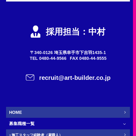
申込内容
必須
エントリー
採用担当：中村
会社説明会
質問・問い合わせ
〒340-0126 埼玉県幸手市下吉羽1435-1
TEL
0480-44-9566
FAX 0480-44-9555
希望職種
任意
recruit@art-builder.co.jp
施工スタッフ（鳶職人）
事務
営業
新卒
HOME
募集職種一覧
お名前
必須
施工スタッフ経験者（鳶職人）