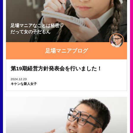
足場マニアなことは秘密♡
だって女の子だもん
足場マニアブログ
第19期経営方針発表会を行いました！
2024.12.23
キケンな新人女子