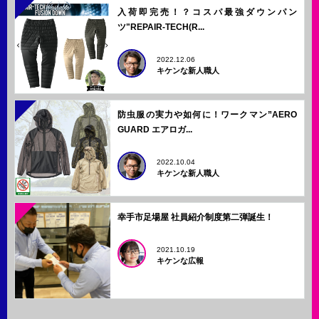
入荷即完売！？コスパ最強ダウンパン
ツ"REPAIR-TECH(R...
2022.12.06
キケンな新人職人
防虫服の実力や如何に！ワークマン”AERO
GUARD エアロガ...
2022.10.04
キケンな新人職人
幸手市足場屋 社員紹介制度第二弾誕生！
2021.10.19
キケンな広報