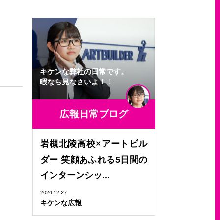
キケンな弊社の日常です。
暇なら見なさいよ！！
広報日常ブログ
岩槻北陵高校×アートビル
ダー 笑顔あふれる5日間の
インターンシッ...
2024.12.27
キケンな広報