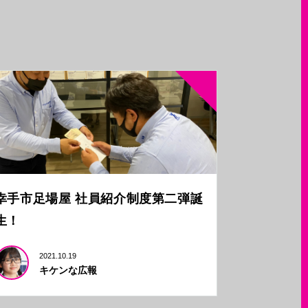
幸手市足場屋 社員紹介制度第二弾誕
生！
2021.10.19
キケンな広報