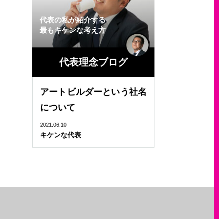
代表の私が紹介する
最もキケンな考え方
代表理念ブログ
アートビルダーという社名
について
2021.06.10
キケンな代表