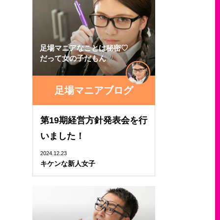
足場マニアなことは秘密♡
だって女の子だもん
足場マニアブログ
第19期経営方針発表会を行
いました！
2024.12.23
キケンな新人女子