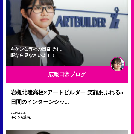
キケンな弊社の日常です。
暇なら見なさいよ！！
広報日常ブログ
岩槻北陵高校×アートビルダー 笑顔あふれる5
日間のインターンシッ...
2024.12.27
キケンな広報