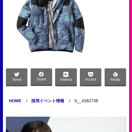
Share
Tweet
Hatena
Pocket
feedly
HOME
採用イベント情報
S__4382738