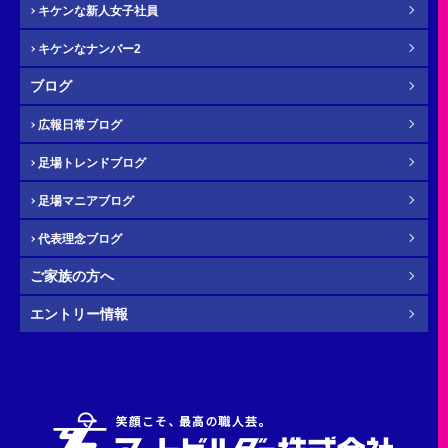
キケンな新人女子社員
キケンなナンバー2
メール
必須
ブログ
広報日常ブログ
足場トレンドブログ
年齢
必須
足場マニアブログ
代表理念ブログ
ご家族の方へ
その他・
お問い合わせ内容
任意
エントリー情報