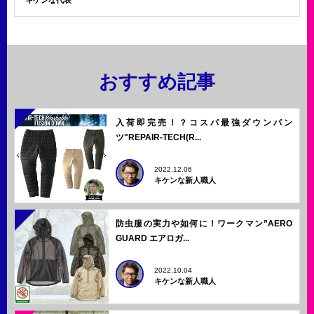
キケンな代表
おすすめ記事
入荷即完売！？コスパ最強ダウンパン
ツ"REPAIR-TECH(R...
2022.12.06
キケンな新人職人
防虫服の実力や如何に！ワークマン”AERO
GUARD エアロガ...
2022.10.04
キケンな新人職人