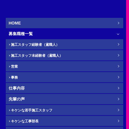
事務
営業
新卒
HOME
募集職種一覧
お名前
必須
施工スタッフ経験者（鳶職人）
施工スタッフ未経験者（鳶職人）
営業
ふりがな
任意
事務
仕事内容
先輩の声
電話番号（携帯）
必須
キケンな若手施工スタッフ
キケンな工事部長