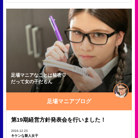
足場マニアなことは秘密♡
だって女の子だもん
足場マニアブログ
第19期経営方針発表会を行いました！
2024.12.23
キケンな新人女子