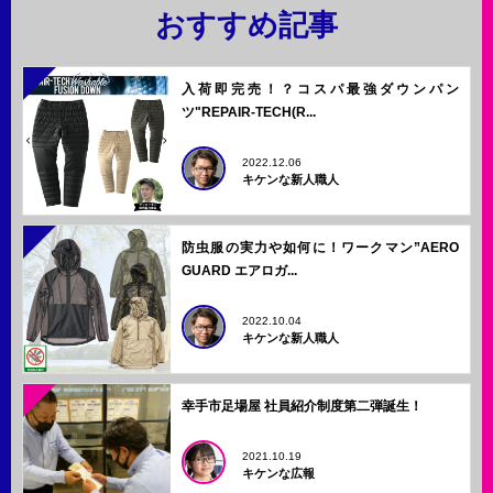
おすすめ記事
入荷即完売！？コスパ最強ダウンパン
ツ"REPAIR-TECH(R...
2022.12.06
キケンな新人職人
防虫服の実力や如何に！ワークマン”AERO
GUARD エアロガ...
2022.10.04
キケンな新人職人
幸手市足場屋 社員紹介制度第二弾誕生！
2021.10.19
キケンな広報