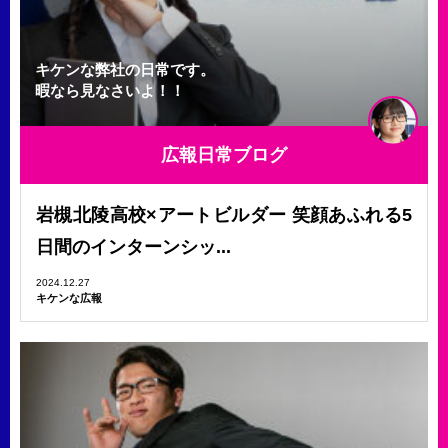
キケンな弊社の日常です。
暇なら見なさいよ！！
広報日常ブログ
岩槻北陵高校×アートビルダー 笑顔あふれる5
日間のインターンシッ...
2024.12.27
キケンな広報