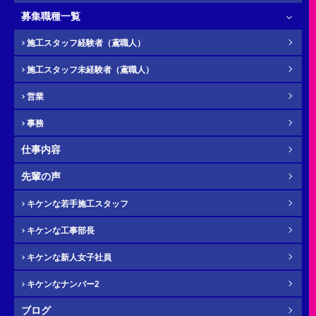
募集職種一覧
お名前
必須
施工スタッフ経験者（鳶職人）
施工スタッフ未経験者（鳶職人）
営業
ふりがな
任意
事務
仕事内容
先輩の声
電話番号（携帯）
必須
キケンな若手施工スタッフ
キケンな工事部長
キケンな新人女子社員
キケンなナンバー2
メール
必須
ブログ