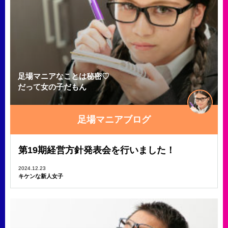
足場マニアなことは秘密♡
だって女の子だもん
足場マニアブログ
第19期経営方針発表会を行いました！
2024.12.23
キケンな新人女子