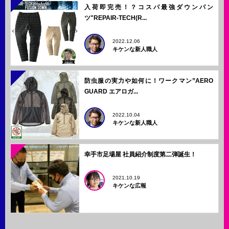
入荷即完売！？コスパ最強ダウンパン
ツ"REPAIR-TECH(R...
2022.12.06
キケンな新人職人
防虫服の実力や如何に！ワークマン”AERO
GUARD エアロガ...
2022.10.04
キケンな新人職人
幸手市足場屋 社員紹介制度第二弾誕生！
2021.10.19
キケンな広報