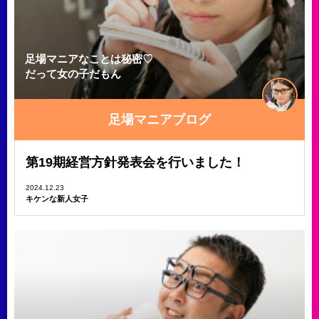
足場マニアなことは秘密♡
だって女の子だもん
足場マニアブログ
第19期経営方針発表会を行いました！
2024.12.23
キケンな新人女子