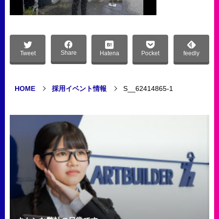
Share
Tweet
Hatena
Pocket
feedly
HOME
採用イベント情報
S__62414865-1