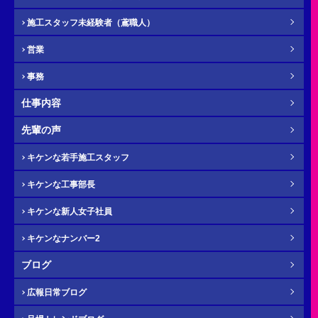
施工スタッフ未経験者（鳶職人）
営業
ふりがな
任意
事務
仕事内容
先輩の声
電話番号（携帯）
必須
キケンな若手施工スタッフ
キケンな工事部長
キケンな新人女子社員
キケンなナンバー2
メール
必須
ブログ
広報日常ブログ