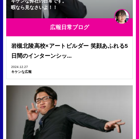
キケンな弊社の日常です。
暇なら見なさいよ！！
広報日常ブログ
岩槻北陵高校×アートビルダー 笑顔あふれる5
日間のインターンシッ...
2024.12.27
キケンな広報