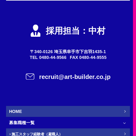
申込内容
必須
エントリー
採用担当：中村
会社説明会
質問・問い合わせ
〒340-0126 埼玉県幸手市下吉羽1435-1
TEL
0480-44-9566
FAX 0480-44-9555
希望職種
任意
recruit@art-builder.co.jp
施工スタッフ（鳶職人）
事務
営業
新卒
HOME
募集職種一覧
お名前
必須
施工スタッフ経験者（鳶職人）