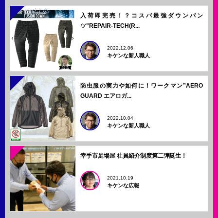
入荷即完売！？コスパ最強ダウンパン
ツ"REPAIR-TECH(R...
2022.12.06
キケンな新人職人
防虫服の実力や如何に！ワークマン”AERO
GUARD エアロガ...
2022.10.04
キケンな新人職人
幸手市足場屋 社員紹介制度第二弾誕生！
2021.10.19
キケンな広報