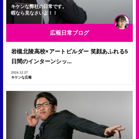
キケンな弊社の日常です。
暇なら見なさいよ！！
広報日常ブログ
岩槻北陵高校×アートビルダー 笑顔あふれる5
日間のインターンシッ...
2024.12.27
キケンな広報