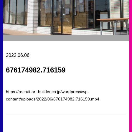
2022.06.06
676174982.716159
https://recruit.art-builder.co.jp/wordpress/wp-
content/uploads/2022/06/676174982.716159.mp4