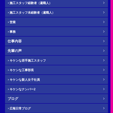
施工スタッフ経験者（鳶職人）
施工スタッフ未経験者（鳶職人）
営業
ふりがな
任意
事務
仕事内容
先輩の声
電話番号（携帯）
必須
キケンな若手施工スタッフ
キケンな工事部長
キケンな新人女子社員
キケンなナンバー2
メール
必須
ブログ
広報日常ブログ