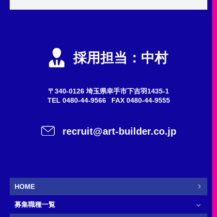
申込内容
必須
エントリー
採用担当：中村
会社説明会
質問・問い合わせ
〒340-0126 埼玉県幸手市下吉羽1435-1
TEL
0480-44-9566
FAX 0480-44-9555
希望職種
任意
recruit@art-builder.co.jp
施工スタッフ（鳶職人）
事務
営業
新卒
HOME
募集職種一覧
お名前
必須