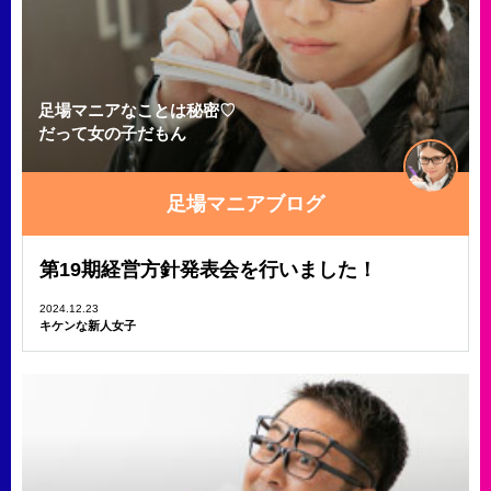
足場マニアなことは秘密♡
だって女の子だもん
足場マニアブログ
第19期経営方針発表会を行いました！
2024.12.23
キケンな新人女子