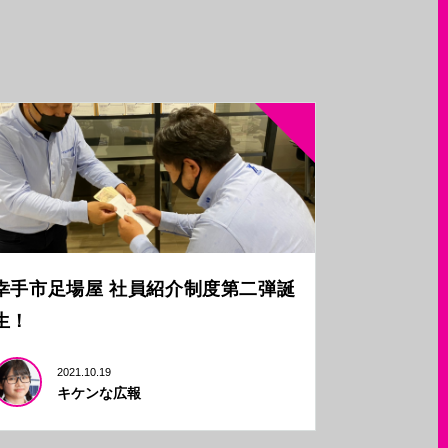
幸手市足場屋 社員紹介制度第二弾誕
生！
2021.10.19
キケンな広報