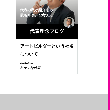
代表の私が紹介する
最もキケンな考え方
代表理念ブログ
アートビルダーという社名
について
2021.06.10
キケンな代表