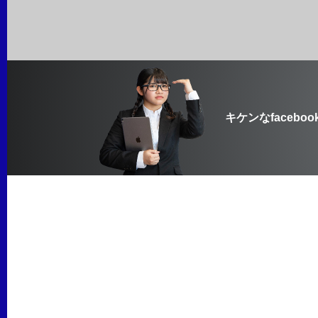
キケンなfaceboo