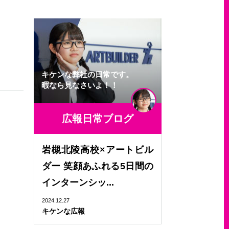
キケンな弊社の日常です。
暇なら見なさいよ！！
広報日常ブログ
岩槻北陵高校×アートビル
ダー 笑顔あふれる5日間の
インターンシッ...
2024.12.27
キケンな広報