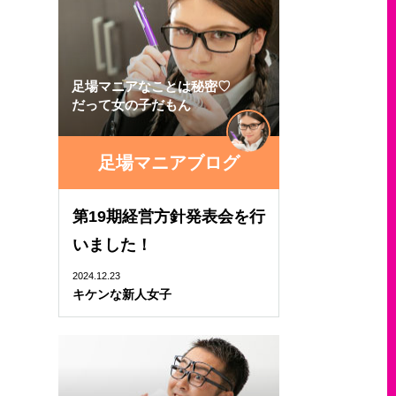
足場マニアなことは秘密♡
だって女の子だもん
足場マニアブログ
第19期経営方針発表会を行
いました！
2024.12.23
キケンな新人女子