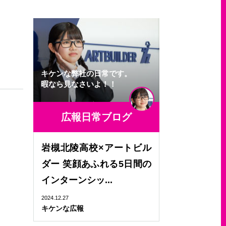
キケンな弊社の日常です。
暇なら見なさいよ！！
広報日常ブログ
岩槻北陵高校×アートビル
ダー 笑顔あふれる5日間の
インターンシッ...
2024.12.27
キケンな広報