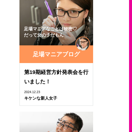
足場マニアなことは秘密♡
だって女の子だもん
足場マニアブログ
第19期経営方針発表会を行
いました！
2024.12.23
キケンな新人女子