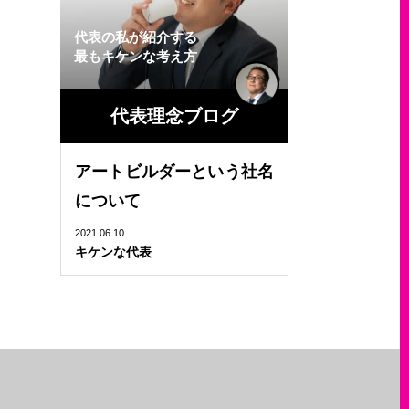
代表の私が紹介する
最もキケンな考え方
代表理念ブログ
アートビルダーという社名
について
2021.06.10
キケンな代表