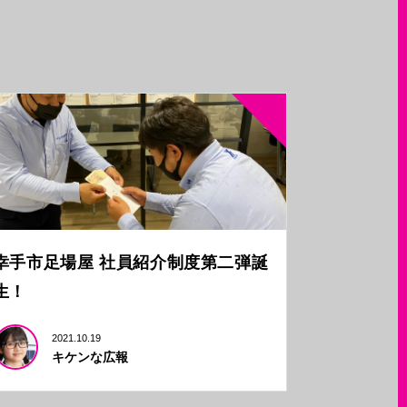
幸手市足場屋 社員紹介制度第二弾誕
生！
2021.10.19
キケンな広報