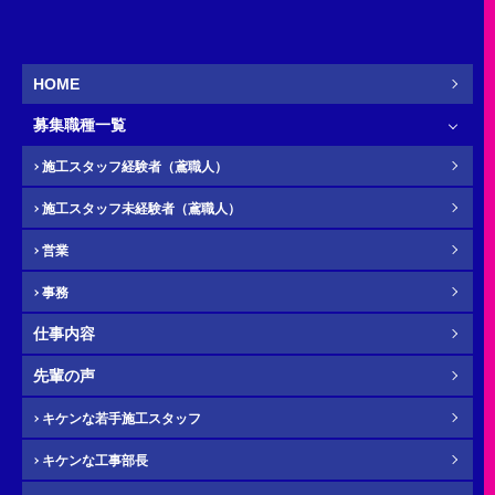
営業
新卒
HOME
募集職種一覧
お名前
必須
施工スタッフ経験者（鳶職人）
施工スタッフ未経験者（鳶職人）
営業
ふりがな
任意
事務
仕事内容
先輩の声
電話番号（携帯）
必須
キケンな若手施工スタッフ
キケンな工事部長