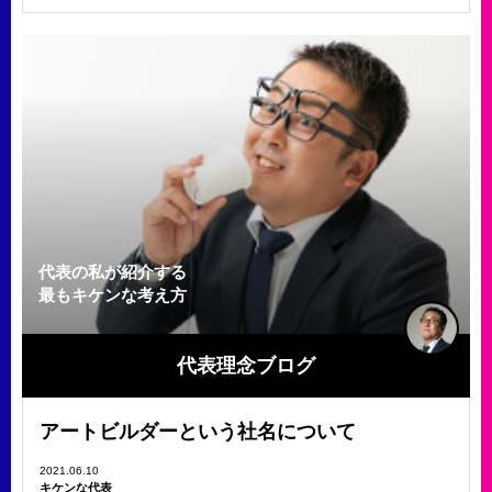
代表の私が紹介する
最もキケンな考え方
代表理念ブログ
アートビルダーという社名について
2021.06.10
キケンな代表