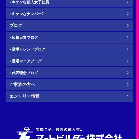
キケンな新人女子社員
キケンなナンバー2
メール
必須
ブログ
広報日常ブログ
足場トレンドブログ
年齢
必須
足場マニアブログ
代表理念ブログ
ご家族の方へ
その他・
お問い合わせ内容
任意
エントリー情報