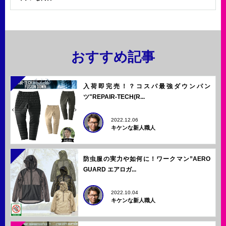
おすすめ記事
入荷即完売！？コスパ最強ダウンパン
ツ"REPAIR-TECH(R...
2022.12.06
キケンな新人職人
防虫服の実力や如何に！ワークマン”AERO
GUARD エアロガ...
2022.10.04
キケンな新人職人