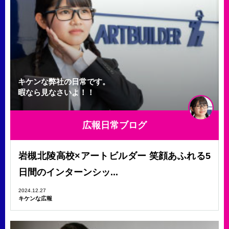
キケンな弊社の日常です。
暇なら見なさいよ！！
広報日常ブログ
岩槻北陵高校×アートビルダー 笑顔あふれる5
日間のインターンシッ...
2024.12.27
キケンな広報