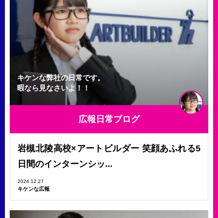
キケンな弊社の日常です。
暇なら見なさいよ！！
広報日常ブログ
岩槻北陵高校×アートビルダー 笑顔あふれる5
日間のインターンシッ...
2024.12.27
キケンな広報