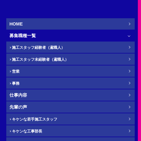
営業
新卒
HOME
募集職種一覧
お名前
必須
施工スタッフ経験者（鳶職人）
施工スタッフ未経験者（鳶職人）
営業
ふりがな
任意
事務
仕事内容
先輩の声
電話番号（携帯）
必須
キケンな若手施工スタッフ
キケンな工事部長