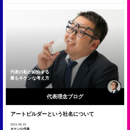
代表の私が紹介する
最もキケンな考え方
代表理念ブログ
アートビルダーという社名について
2021.06.10
キケンな代表