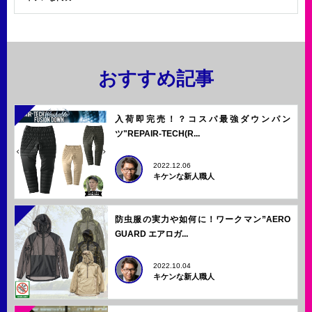
おすすめ記事
入荷即完売！？コスパ最強ダウンパン
ツ"REPAIR-TECH(R...
2022.12.06
キケンな新人職人
防虫服の実力や如何に！ワークマン”AERO
GUARD エアロガ...
2022.10.04
キケンな新人職人