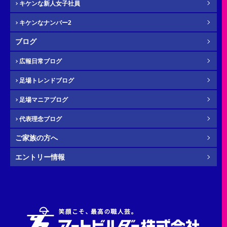
キケンな新人女子社員
キケンなナンバー2
メール
必須
ブログ
広報日常ブログ
足場トレンドブログ
年齢
必須
足場マニアブログ
代表理念ブログ
ご家族の方へ
その他・
お問い合わせ内容
任意
エントリー情報