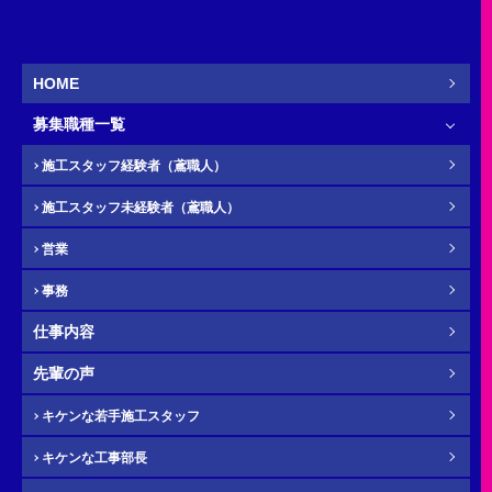
営業
新卒
HOME
募集職種一覧
お名前
必須
施工スタッフ経験者（鳶職人）
施工スタッフ未経験者（鳶職人）
営業
ふりがな
任意
事務
仕事内容
先輩の声
電話番号（携帯）
必須
キケンな若手施工スタッフ
キケンな工事部長