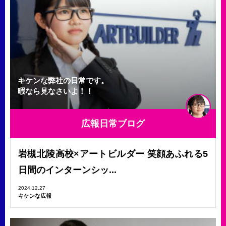
キケンな弊社の日常です。
暇なら見なさいよ！！
広報日常ブログ
岩槻北陵高校×アートビルダー 笑顔あふれる5
日間のインターンシッ...
2024.12.27
キケンな広報