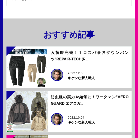
おすすめ記事
入荷即完売！？コスパ最強ダウンパン
ツ"REPAIR-TECH(R...
2022.12.06
キケンな新人職人
防虫服の実力や如何に！ワークマン”AERO
GUARD エアロガ...
2022.10.04
キケンな新人職人