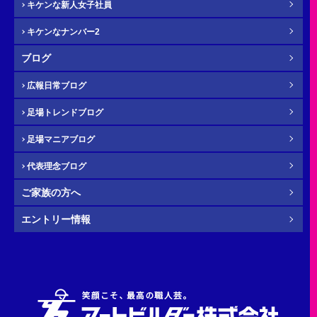
キケンな新人女子社員
キケンなナンバー2
メール
必須
ブログ
広報日常ブログ
足場トレンドブログ
年齢
必須
足場マニアブログ
代表理念ブログ
ご家族の方へ
その他・
お問い合わせ内容
任意
エントリー情報