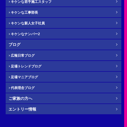
必須
キケンな若手施工スタッフ
キケンな工事部長
キケンな新人女子社員
キケンなナンバー2
メール
必須
ブログ
広報日常ブログ
足場トレンドブログ
年齢
必須
足場マニアブログ
代表理念ブログ
ご家族の方へ
その他・
お問い合わせ内容
任意
エントリー情報