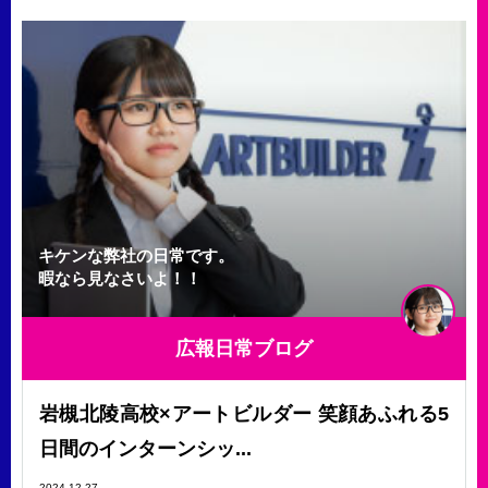
キケンな弊社の日常です。
暇なら見なさいよ！！
広報日常ブログ
岩槻北陵高校×アートビルダー 笑顔あふれる5
日間のインターンシッ...
2024.12.27