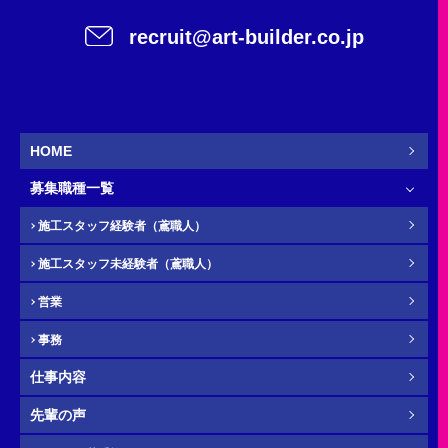
recruit@art-builder.co.jp
施工スタッフ（鳶職人）
事務
営業
新卒
HOME
募集職種一覧
お名前
必須
施工スタッフ経験者（鳶職人）
施工スタッフ未経験者（鳶職人）
営業
ふりがな
任意
事務
仕事内容
先輩の声
電話番号（携帯）