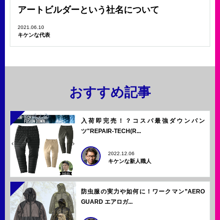
アートビルダーという社名について
2021.06.10
キケンな代表
おすすめ記事
入荷即完売！？コスパ最強ダウンパン
ツ"REPAIR-TECH(R...
2022.12.06
キケンな新人職人
防虫服の実力や如何に！ワークマン”AERO
GUARD エアロガ...