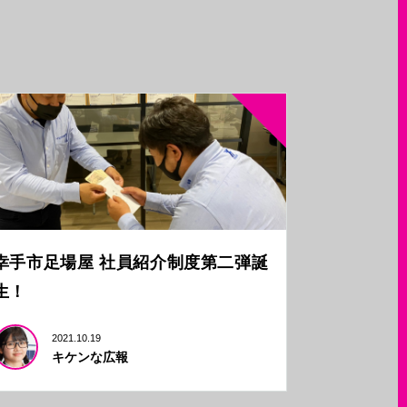
幸手市足場屋 社員紹介制度第二弾誕
生！
2021.10.19
キケンな広報