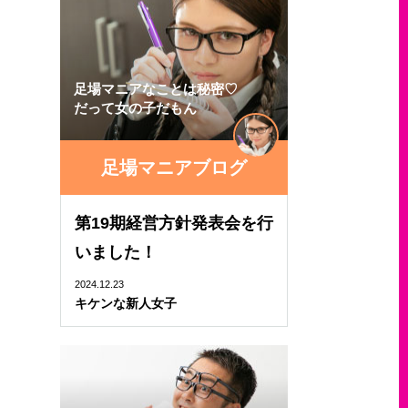
足場マニアなことは秘密♡
だって女の子だもん
足場マニアブログ
第19期経営方針発表会を行
いました！
2024.12.23
キケンな新人女子