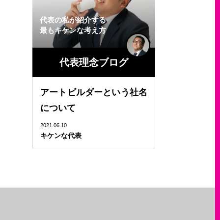
代表の私が紹介する
最もキケンな考え方
代表理念ブログ
アートビルダーという社名
について
2021.06.10
キケンな代表