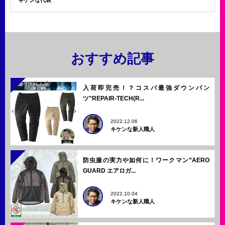
キケンな代表
おすすめ記事
入荷即完売！？コスパ最強ダウンパン
ツ"REPAIR-TECH(R...
2022.12.06
キケンな新人職人
防虫服の実力や如何に！ワークマン”AERO
GUARD エアロガ...
2022.10.04
キケンな新人職人