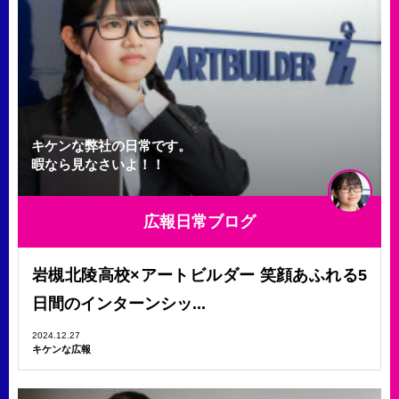
キケンな弊社の日常です。
暇なら見なさいよ！！
広報日常ブログ
岩槻北陵高校×アートビルダー 笑顔あふれる5
日間のインターンシッ...
2024.12.27
キケンな広報