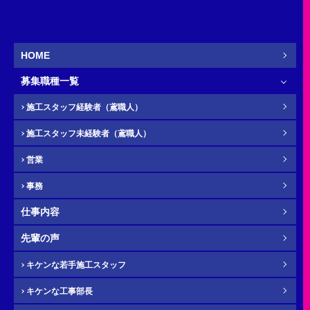
事務
営業
新卒
HOME
募集職種一覧
お名前
必須
施工スタッフ経験者（鳶職人）
施工スタッフ未経験者（鳶職人）
営業
ふりがな
任意
事務
仕事内容
先輩の声
電話番号（携帯）
必須
キケンな若手施工スタッフ
キケンな工事部長