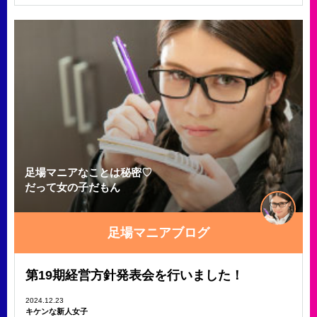
足場マニアなことは秘密♡
だって女の子だもん
足場マニアブログ
第19期経営方針発表会を行いました！
2024.12.23
キケンな新人女子