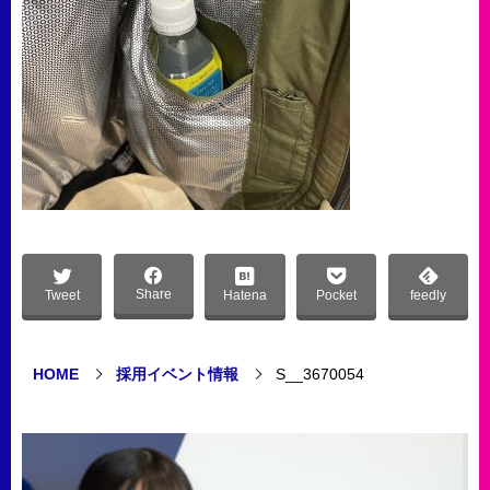
Share
Tweet
Hatena
Pocket
feedly
HOME
採用イベント情報
S__3670054