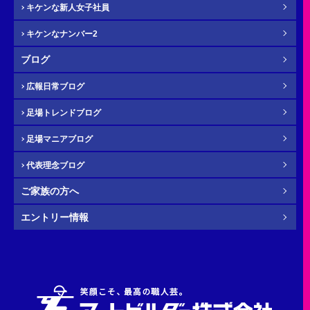
キケンな新人女子社員
キケンなナンバー2
メール
必須
ブログ
広報日常ブログ
足場トレンドブログ
年齢
必須
足場マニアブログ
代表理念ブログ
ご家族の方へ
その他・
お問い合わせ内容
任意
エントリー情報