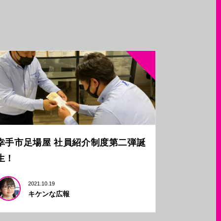
幸手市足場屋 社員紹介制度第二弾誕
生！
2021.10.19
キケンな広報