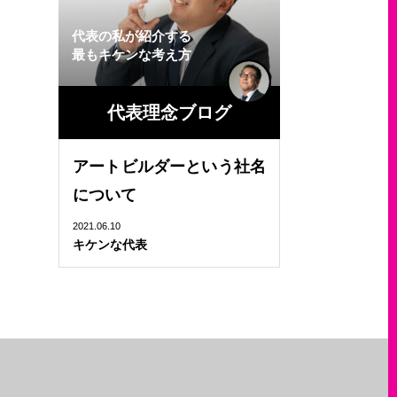
代表の私が紹介する
最もキケンな考え方
代表理念ブログ
アートビルダーという社名
について
2021.06.10
キケンな代表