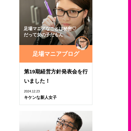
足場マニアなことは秘密♡
だって女の子だもん
足場マニアブログ
第19期経営方針発表会を行
いました！
2024.12.23
キケンな新人女子