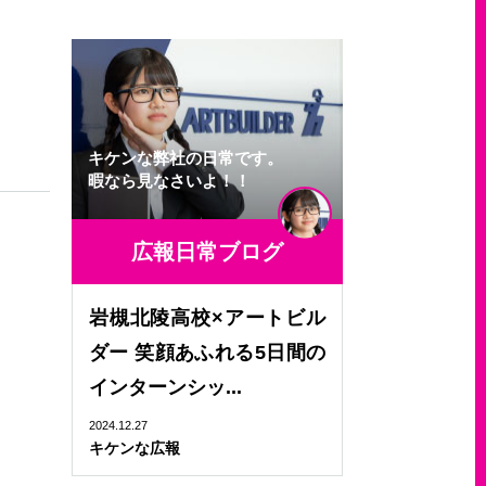
キケンな弊社の日常です。
暇なら見なさいよ！！
広報日常ブログ
岩槻北陵高校×アートビル
ダー 笑顔あふれる5日間の
インターンシッ...
2024.12.27
キケンな広報