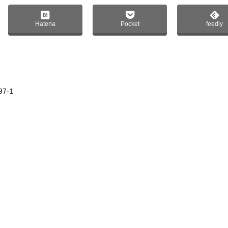
Hatena
Pocket
feedly
97-1