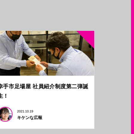
幸手市足場屋 社員紹介制度第二弾誕
生！
2021.10.19
キケンな広報