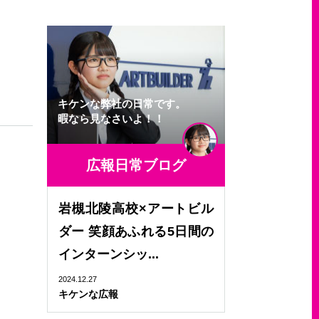
キケンな弊社の日常です。
暇なら見なさいよ！！
広報日常ブログ
岩槻北陵高校×アートビル
ダー 笑顔あふれる5日間の
インターンシッ...
2024.12.27
キケンな広報