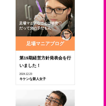
足場マニアなことは秘密♡
だって女の子だもん
足場マニアブログ
第19期経営方針発表会を行
いました！
2024.12.23
キケンな新人女子