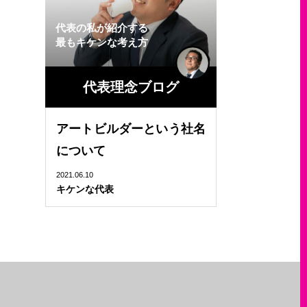
代表の私が紹介する
最もキケンな考え方
代表理念ブログ
アートビルダーという社名
について
2021.06.10
キケンな代表