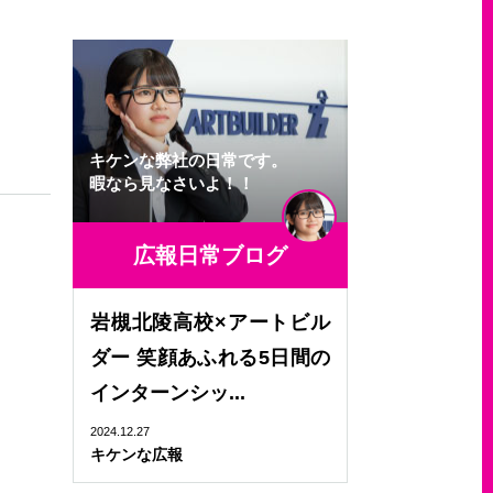
キケンな弊社の日常です。
暇なら見なさいよ！！
広報日常ブログ
岩槻北陵高校×アートビル
ダー 笑顔あふれる5日間の
インターンシッ...
2024.12.27
キケンな広報