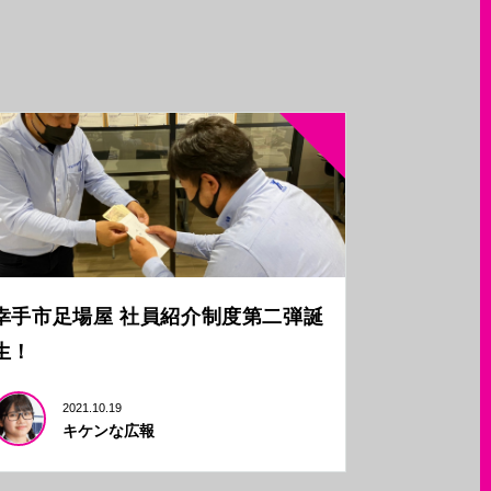
幸手市足場屋 社員紹介制度第二弾誕
生！
2021.10.19
キケンな広報