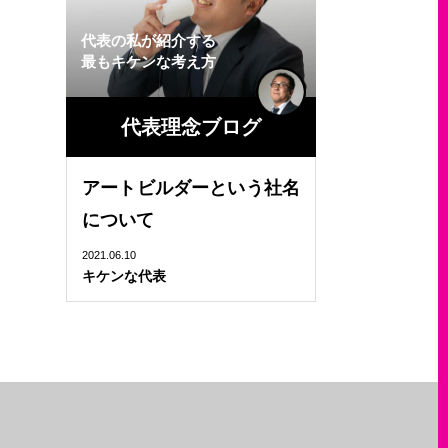
代表の私が紹介する
最もキケンな考え方
代表理念ブログ
アートビルダーという社名
について
2021.06.10
キケンな代表