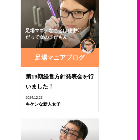
足場マニアなことは秘密♡
だって女の子だもん
足場マニアブログ
第19期経営方針発表会を行
いました！
2024.12.23
キケンな新人女子