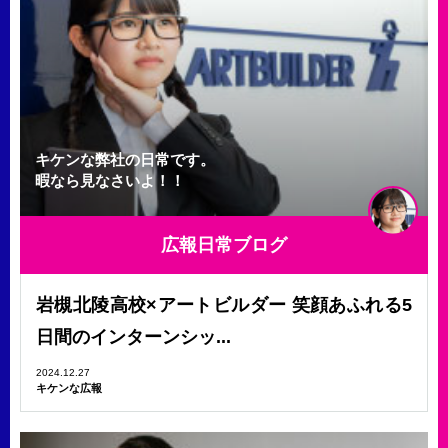
キケンな弊社の日常です。
暇なら見なさいよ！！
広報日常ブログ
岩槻北陵高校×アートビルダー 笑顔あふれる5
日間のインターンシッ...
2024.12.27
キケンな広報