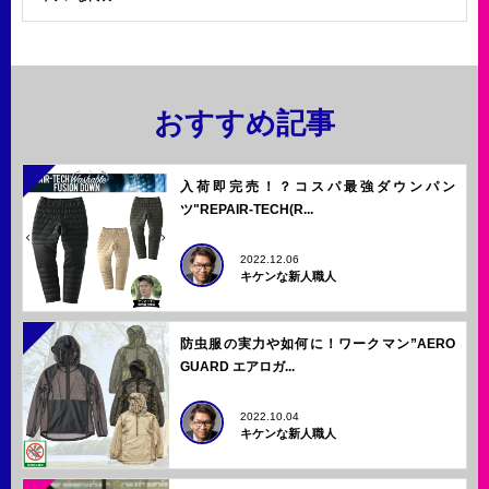
おすすめ記事
入荷即完売！？コスパ最強ダウンパン
ツ"REPAIR-TECH(R...
2022.12.06
キケンな新人職人
防虫服の実力や如何に！ワークマン”AERO
GUARD エアロガ...
2022.10.04
キケンな新人職人