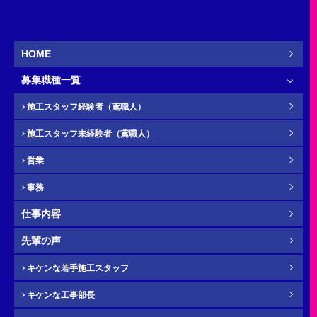
営業
新卒
HOME
募集職種一覧
お名前
必須
施工スタッフ経験者（鳶職人）
施工スタッフ未経験者（鳶職人）
営業
ふりがな
任意
事務
仕事内容
先輩の声
電話番号（携帯）
必須
キケンな若手施工スタッフ
キケンな工事部長