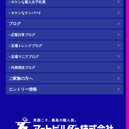
キケンな新人女子社員
キケンなナンバー2
メール
必須
ブログ
広報日常ブログ
足場トレンドブログ
年齢
必須
足場マニアブログ
代表理念ブログ
ご家族の方へ
その他・
お問い合わせ内容
任意
エントリー情報