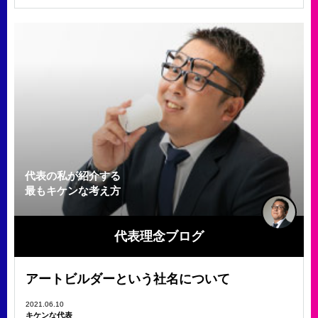
代表の私が紹介する
最もキケンな考え方
代表理念ブログ
アートビルダーという社名について
2021.06.10
キケンな代表