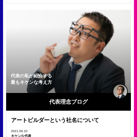
代表の私が紹介する
最もキケンな考え方
代表理念ブログ
アートビルダーという社名について
2021.06.10
キケンな代表