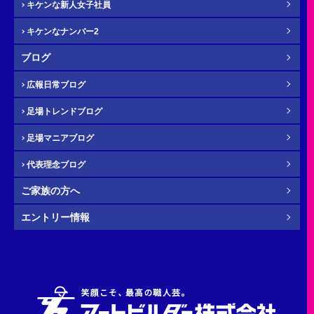
キケンな新人女子社員
キケンなナンバー2
メール
必須
ブログ
広報日常ブログ
足場トレンドブログ
年齢
必須
足場マニアブログ
代表理念ブログ
ご家族の方へ
その他・
お問い合わせ内容
任意
エントリー情報