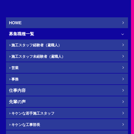
営業
新卒
HOME
募集職種一覧
お名前
必須
施工スタッフ経験者（鳶職人）
施工スタッフ未経験者（鳶職人）
営業
ふりがな
任意
事務
仕事内容
先輩の声
電話番号（携帯）
必須
キケンな若手施工スタッフ
キケンな工事部長