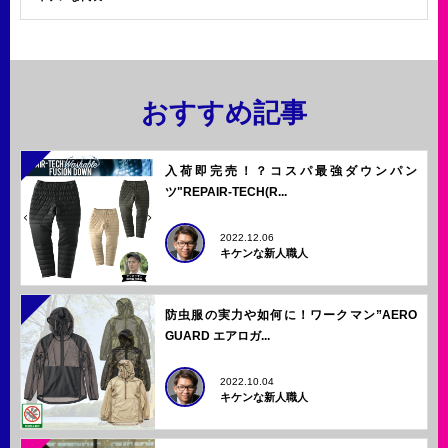
おすすめ記事
入荷即完売！？コスパ最強ダウンパン
ツ"REPAIR-TECH(R...
2022.12.06
キケンな新人職人
防虫服の実力や如何に！ワークマン”AERO
GUARD エアロガ...
2022.10.04
キケンな新人職人