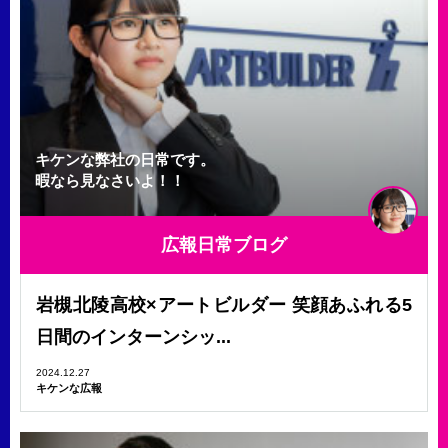
キケンな弊社の日常です。
暇なら見なさいよ！！
広報日常ブログ
岩槻北陵高校×アートビルダー 笑顔あふれる5
日間のインターンシッ...
2024.12.27
キケンな広報