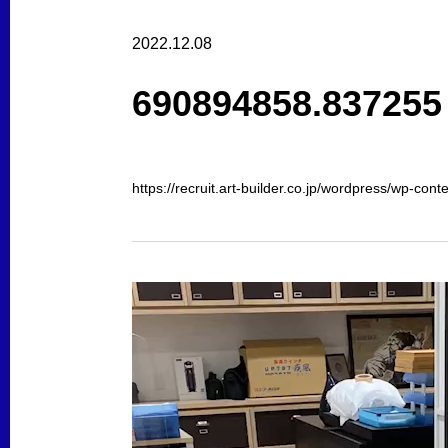
2022.12.08
690894858.837255
https://recruit.art-builder.co.jp/wordpress/wp-c