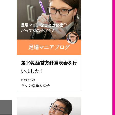
足場マニアなことは秘密♡
だって女の子だもん
足場マニアブログ
第19期経営方針発表会を行
いました！
2024.12.23
キケンな新人女子