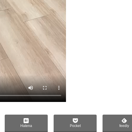
Hatena
Pocket
feedly