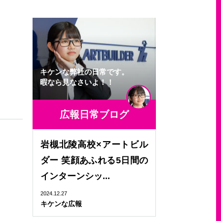
キケンな弊社の日常です。
暇なら見なさいよ！！
広報日常ブログ
岩槻北陵高校×アートビル
ダー 笑顔あふれる5日間の
インターンシッ...
2024.12.27
キケンな広報