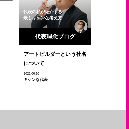
代表の私が紹介する
最もキケンな考え方
代表理念ブログ
アートビルダーという社名
について
2021.06.10
キケンな代表