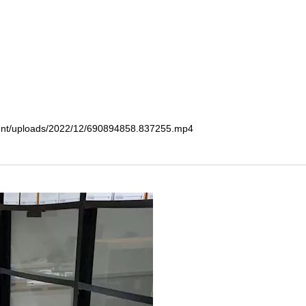
ontent/uploads/2022/12/690894858.837255.mp4