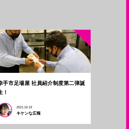
幸手市足場屋 社員紹介制度第二弾誕
生！
2021.10.19
キケンな広報