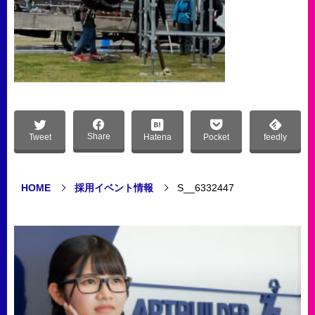
Share
Tweet
Hatena
Pocket
feedly
HOME
採用イベント情報
S__6332447