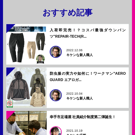
おすすめ記事
入荷即完売！？コスパ最強ダウンパン
ツ"REPAIR-TECH(R...
2022.12.06
キケンな新人職人
防虫服の実力や如何に！ワークマン”AERO
GUARD エアロガ...
2022.10.04
キケンな新人職人
幸手市足場屋 社員紹介制度第二弾誕生！
2021.10.19