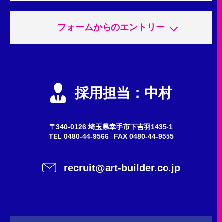
フォームからのエントリー
申込内容
必須
エントリー
採用担当：中村
会社説明会
質問・問い合わせ
〒340-0126 埼玉県幸手市下吉羽1435-1
TEL
0480-44-9566
FAX 0480-44-9555
希望職種
任意
recruit@art-builder.co.jp
施工スタッフ（鳶職人）
事務
営業
新卒