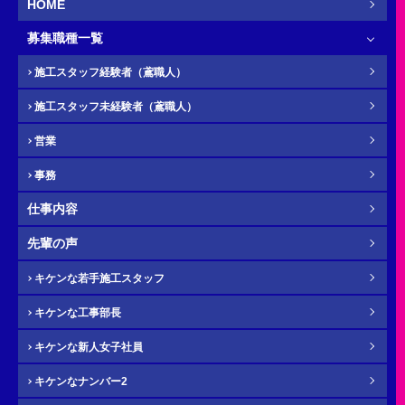
HOME
募集職種一覧
お名前
必須
施工スタッフ経験者（鳶職人）
施工スタッフ未経験者（鳶職人）
営業
ふりがな
任意
事務
仕事内容
先輩の声
電話番号（携帯）
必須
キケンな若手施工スタッフ
キケンな工事部長
キケンな新人女子社員
キケンなナンバー2
メール
必須