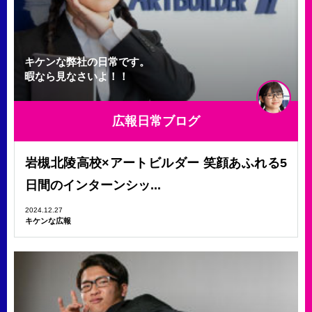
キケンな弊社の日常です。
暇なら見なさいよ！！
広報日常ブログ
岩槻北陵高校×アートビルダー 笑顔あふれる5
日間のインターンシッ...
2024.12.27
キケンな広報